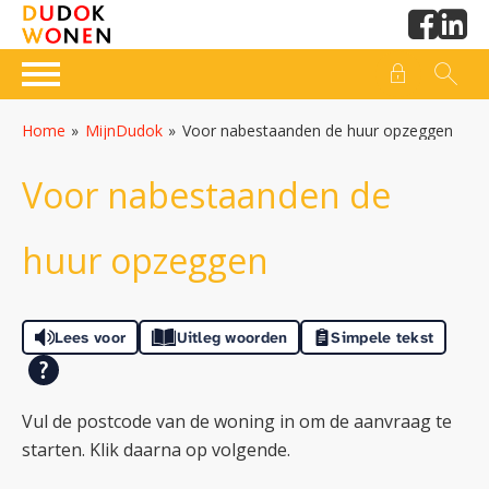
Naar de homepage
Ga naar Hoofd
Home
MijnDudok
Voor nabestaanden de huur opzeggen
Naar hoofdinhoud
Naar hoofdnavigatiemenu
Naar zoeken
Voor nabestaanden de
huur opzeggen
Lees voor
Uitleg woorden
Simpele tekst
Vul de postcode van de woning in om de aanvraag te
starten. Klik daarna op volgende.