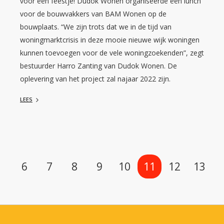
voor een feestje! Dudok Wonen organiseerde een lunch
voor de bouwvakkers van BAM Wonen op de
bouwplaats. “We zijn trots dat we in de tijd van
woningmarktcrisis in deze mooie nieuwe wijk woningen
kunnen toevoegen voor de vele woningzoekenden”, zegt
bestuurder Harro Zanting van Dudok Wonen. De
oplevering van het project zal najaar 2022 zijn.
LEES
Selecteer een pagina
6
7
8
9
10
11
12
13