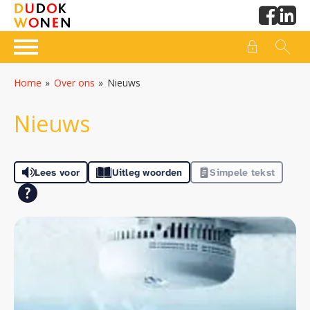
Naar de homepage
Ga naar Hoofd
Home
Over ons
Nieuws
Naar hoofdinhoud
Naar hoofdnavigatiemenu
Naar zoeken
Nieuws
Lees voor
Uitleg woorden
Simpele tekst