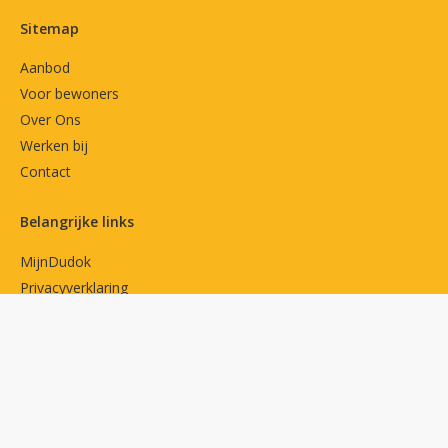
Contactinformatie
Sitemap
Aanbod
Voor bewoners
Over Ons
Werken bij
Contact
Belangrijke links
MijnDudok
Privacyverklaring
Cookies
Toegankelijkheidsverklaring
Volg ons op
Facebook