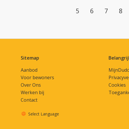
Selecteer een pagina
5
6
7
8
Contactinformatie
Sitemap
Belangrij
Aanbod
MijnDud
Voor bewoners
Privacyve
Over Ons
Cookies
Werken bij
Toeganke
Contact
Select Language
Vertaal deze pagina