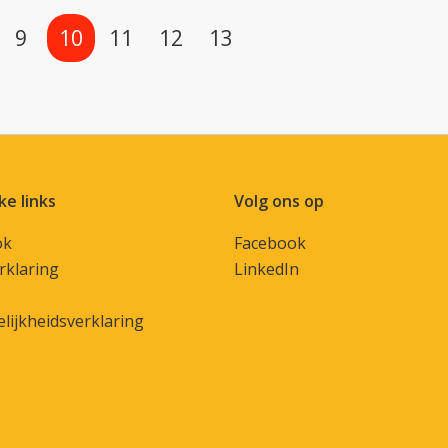
9
10
11
12
13
ke links
Volg ons op
ok
Facebook
rklaring
LinkedIn
lijkheidsverklaring