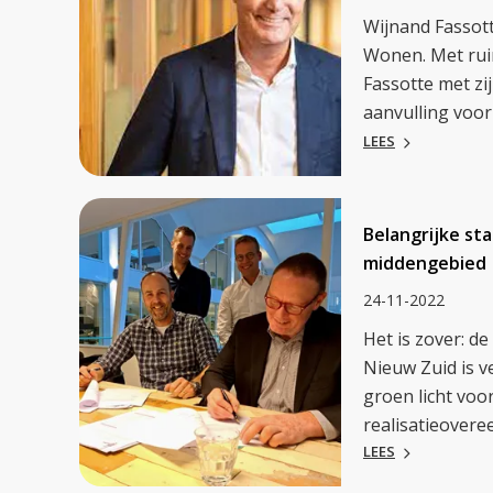
Wijnand Fassott
Wonen. Met ruim
Fassotte met zi
aanvulling voor 
LEES
Belangrijke st
middengebied
24-11-2022
Het is zover: 
Nieuw Zuid is 
groen licht vo
realisatieovere
LEES