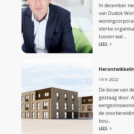
In december ne
van Dudok Wone
woningcorporat
sterke organisa
tussen wal ...
LEES
Herontwikkelin
14-9-2022
De bouw van de
gestaag door. A
eengezinswonin
de voorbereidin
bou...
LEES