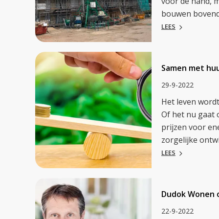
voor de hand, 
bouwen bovendie
LEES
Samen met huu
29-9-2022
Het leven wordt
Of het nu gaat 
prijzen voor en
zorgelijke ont
LEES
Dudok Wonen o
22-9-2022