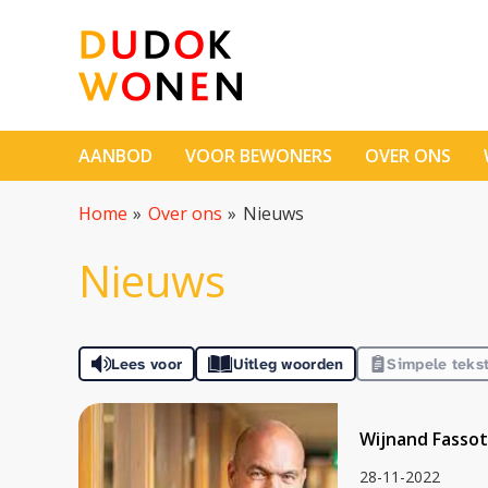
Naar de homepage
AANBOD
VOOR BEWONERS
OVER ONS
Naar hoofdinhoud
Naar hoofdnavigatiemenu
Naar zoeken
Home
Over ons
Nieuws
Nieuws
Lees voor
Uitleg woorden
Simpele teks
Wijnand Fasso
28-11-2022