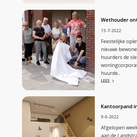
Wethouder ont
15-7-2022
Feestelijke op
nieuwe bewoners
huurders de sl
woningcorpora
huurde...
LEES
Kantoorpand i
9-6-2022
Afgelopen week
aan de Landstr