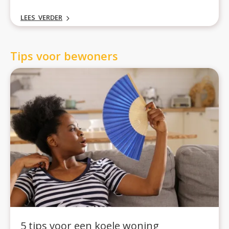
dienstverlening. Ook kijken we vooruit naar de
LEES VERDER
belangrijkste opgaven voor 2026.
Tips voor bewoners
5 tips voor een koele woning