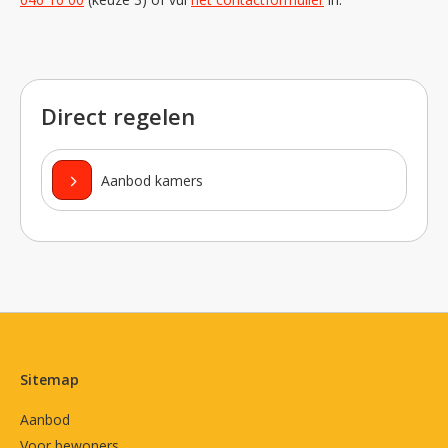
Direct regelen
Aanbod kamers
Contactinformatie
Sitemap
Aanbod
Voor bewoners