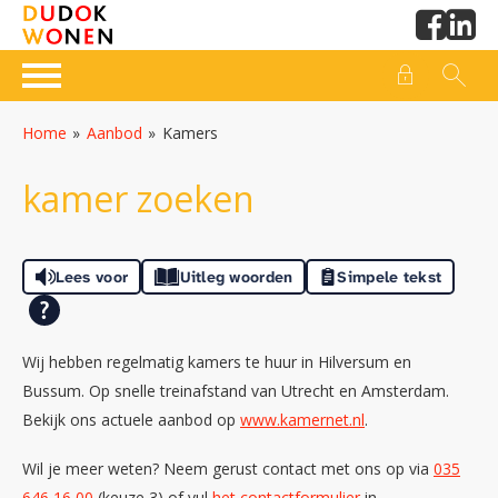
Naar de homepage
Ga naar Hoofd
Home
Aanbod
Kamers
Naar hoofdinhoud
Naar hoofdnavigatiemenu
Naar zoeken
kamer zoeken
Lees voor
Uitleg woorden
Simpele tekst
Wij hebben regelmatig kamers te huur in Hilversum en
Bussum. Op snelle treinafstand van Utrecht en Amsterdam.
Bekijk ons actuele aanbod op
www.kamernet.nl
.
Wil je meer weten? Neem gerust contact met ons op via
035
646 16 00
(keuze 3) of vul
het contactformulier
in.