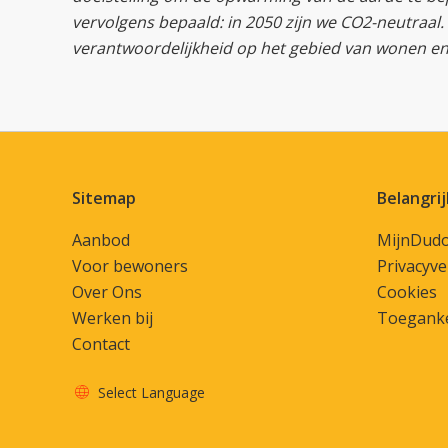
vervolgens bepaald: in 2050 zijn we CO2-neutraa
verantwoordelijkheid op het gebied van wonen 
Contactinformatie
Sitemap
Belangrij
Aanbod
MijnDud
Voor bewoners
Privacyve
Over Ons
Cookies
Werken bij
Toeganke
Contact
Select Language
Vertaal deze pagina