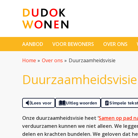
Naar de homepage
AANBOD
VOOR BEWONERS
OVER ONS
Naar hoofdinhoud
Naar hoofdnavigatiemenu
Naar zoeken
Home
Over ons
Duurzaamheidsvisie
Duurzaamheidsvisie
Lees voor
Uitleg woorden
Simpele teks
Onze duurzaamheidsvisie heet ‘
Samen op pad n
verduurzamen kunnen we niet alleen. We leggen 
delen en krachten bundelen. We geloven dat het 