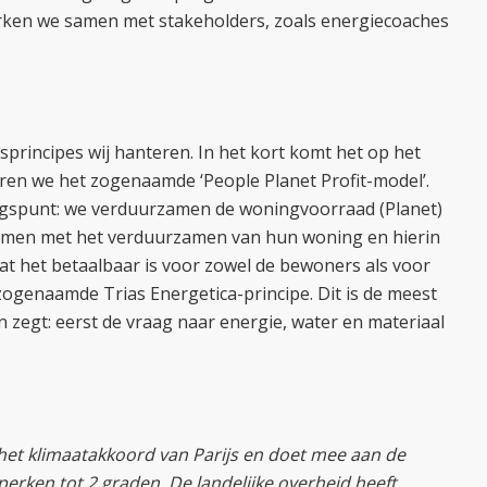
rken we samen met stakeholders, zoals energiecoaches
isprincipes wij hanteren. In het kort komt het op het
eren we het zogenaamde ‘People Planet Profit-model’.
ngspunt: we verduurzamen de woningvoorraad (Planet)
emmen met het verduurzamen van hun woning en hierin
t het betaalbaar is voor zowel de bewoners als voor
zogenaamde Trias Energetica-principe. Dit is de meest
 zegt: eerst de vraag naar energie, water en materiaal
het klimaatakkoord van Parijs en doet mee aan de
erken tot 2 graden. De landelijke overheid heeft