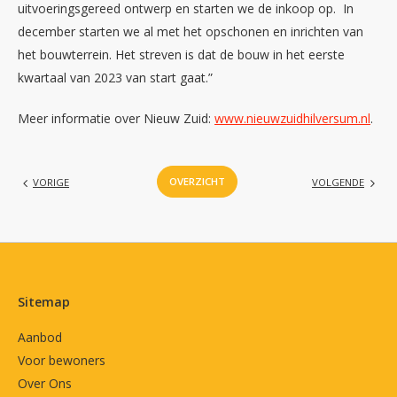
uitvoeringsgereed ontwerp en starten we de inkoop op. In
december starten we al met het opschonen en inrichten van
het bouwterrein. Het streven is dat de bouw in het eerste
kwartaal van 2023 van start gaat.”
Meer informatie over Nieuw Zuid:
www.nieuwzuidhilversum.nl
.
OVERZICHT
VORIGE
VOLGENDE
Contactinformatie
Sitemap
Aanbod
Voor bewoners
Over Ons