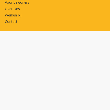
Voor bewoners
Over Ons
Werken bij
Contact
Belangrijke links
MijnDudok
Privacyverklaring
Cookies
Toegankelijkheidsverklaring
Volg ons op
Facebook
LinkedIn
Contactgegevens