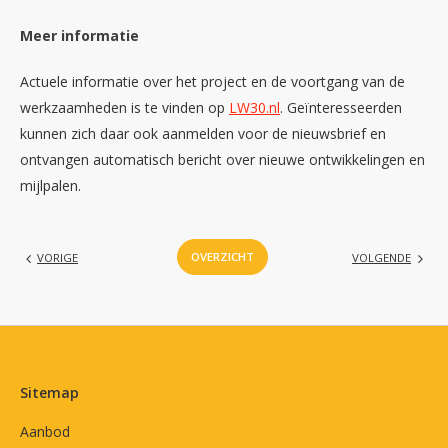
Meer informatie
Actuele informatie over het project en de voortgang van de
werkzaamheden is te vinden op
LW30.nl
. Geïnteresseerden
kunnen zich daar ook aanmelden voor de nieuwsbrief en
ontvangen automatisch bericht over nieuwe ontwikkelingen en
mijlpalen.
OVERZICHT
VORIGE
VOLGENDE
Contactinformatie
Sitemap
Aanbod