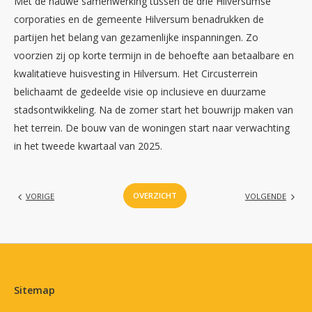
Met de nauwe samenwerking tussen de drie Hilversumse
corporaties en de gemeente Hilversum benadrukken de
partijen het belang van gezamenlijke inspanningen. Zo
voorzien zij op korte termijn in de behoefte aan betaalbare en
kwalitatieve huisvesting in Hilversum. Het Circusterrein
belichaamt de gedeelde visie op inclusieve en duurzame
stadsontwikkeling. Na de zomer start het bouwrijp maken van
het terrein. De bouw van de woningen start naar verwachting
in het tweede kwartaal van 2025.
OVERZICHT
VORIGE
VOLGENDE
Contactinformatie
Sitemap