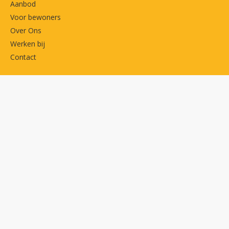
Aanbod
Voor bewoners
Over Ons
Werken bij
Contact
Belangrijke links
MijnDudok
Privacyverklaring
Cookies
Toegankelijkheidsverklaring
Volg ons op
Facebook
LinkedIn
Contactgegevens