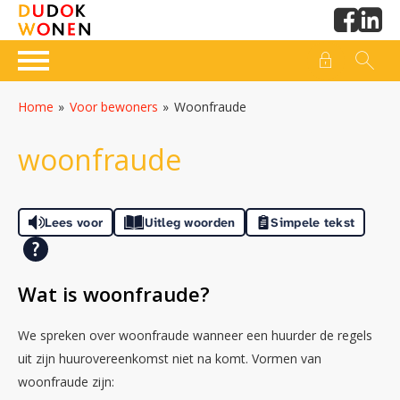
Naar de homepage
Ga naar Hoofd
Home
Voor bewoners
Woonfraude
Naar hoofdinhoud
Naar hoofdnavigatiemenu
Naar zoeken
woonfraude
Lees voor
Uitleg woorden
Simpele tekst
Wat is woonfraude?
We spreken over woonfraude wanneer een huurder de regels
uit zijn huurovereenkomst niet na komt. Vormen van
woonfraude zijn: