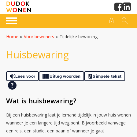
Naar de homepage
Ga naar Hoofd
Home
Voor bewoners
Tijdelijke bewoning
Naar hoofdinhoud
Naar hoofdnavigatiemenu
Naar zoeken
Huisbewaring
Lees voor
Uitleg woorden
Simpele tekst
Wat is huisbewaring?
Bij een huisbewaring laat je iemand tijdelijk in jouw huis wonen
wanneer je een langere tijd weg bent. Bijvoorbeeld vanwege
een reis, een studie, een baan of wanneer je gaat