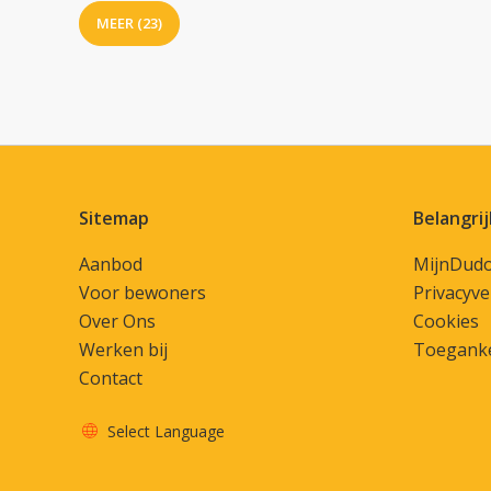
MEER (23)
Contactinformatie
Sitemap
Belangrij
Aanbod
MijnDud
Voor bewoners
Privacyve
Over Ons
Cookies
Werken bij
Toeganke
Contact
Select Language
Vertaal deze pagina