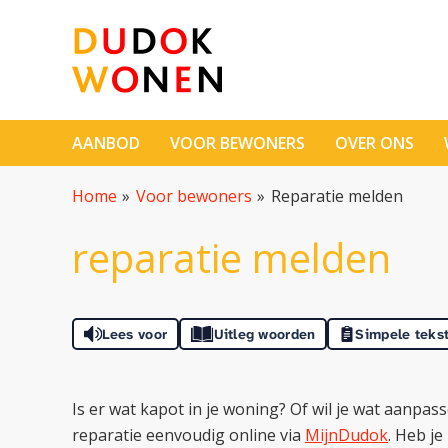
Naar de homepage
AANBOD
VOOR BEWONERS
OVER ONS
Naar hoofdinhoud
Naar hoofdnavigatiemenu
Naar zoeken
Home
Voor bewoners
Reparatie melden
reparatie melden
Lees voor
Uitleg woorden
Simpele teks
Is er wat kapot in je woning? Of wil je wat aanp
reparatie eenvoudig online via
MijnDudok
. Heb j