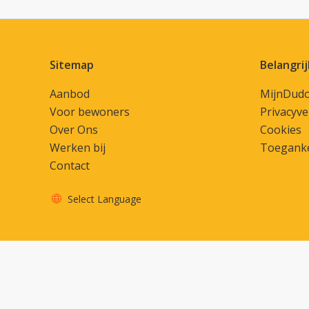
Contactinformatie
Sitemap
Belangrij
Aanbod
MijnDud
Voor bewoners
Privacyve
Over Ons
Cookies
Werken bij
Toeganke
Contact
Select Language
Vertaal deze pagina