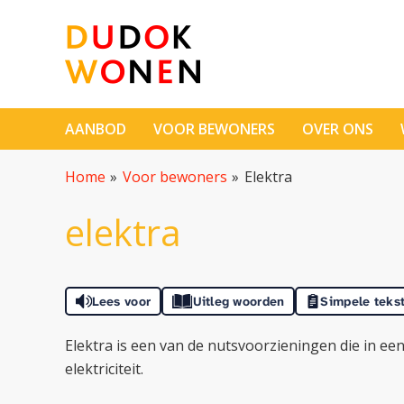
Naar de homepage
AANBOD
VOOR BEWONERS
OVER ONS
Naar hoofdinhoud
Naar hoofdnavigatiemenu
Naar zoeken
Home
Voor bewoners
Elektra
elektra
Lees voor
Uitleg woorden
Simpele teks
Elektra is een van de nutsvoorzieningen die in een 
elektriciteit.