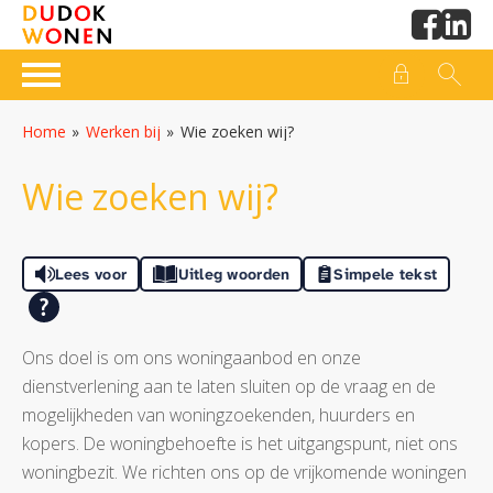
Naar de homepage
Ga naar Hoofd
Home
Werken bij
Wie zoeken wij?
Naar hoofdinhoud
Naar hoofdnavigatiemenu
Naar zoeken
Wie zoeken wij?
Lees voor
Uitleg woorden
Simpele tekst
Ons doel is om ons woningaanbod en onze
dienstverlening aan te laten sluiten op de vraag en de
mogelijkheden van woningzoekenden, huurders en
kopers. De woningbehoefte is het uitgangspunt, niet ons
woningbezit. We richten ons op de vrijkomende woningen