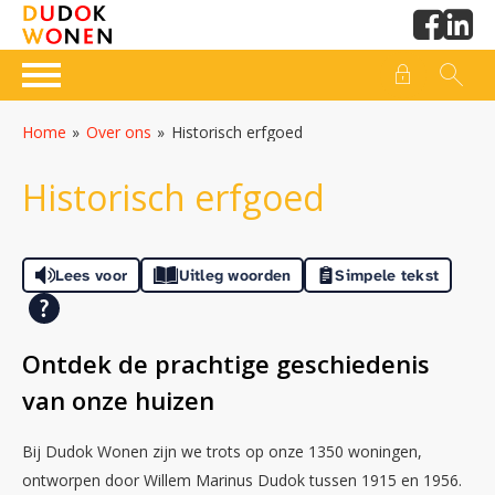
Naar de homepage
Ga naar Hoofd
Home
Over ons
Historisch erfgoed
Naar hoofdinhoud
Naar hoofdnavigatiemenu
Naar zoeken
Historisch erfgoed
Lees voor
Uitleg woorden
Simpele tekst
Ontdek de prachtige geschiedenis
van onze huizen
Bij Dudok Wonen zijn we trots op onze 1350 woningen,
ontworpen door Willem Marinus Dudok tussen 1915 en 1956.